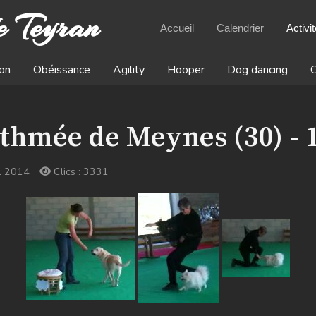
e Teyran
Accueil
Calendrier
Activi
on
Obéissance
Agility
Hooper
Dog dancing
C
hmée de Meynes (30) - 1
il 2014
Clics : 3331